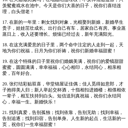
羡鸳鸯戏水在池中。今天是你们大喜的日子，祝你们喜结连
理，白头偕老！
17. 在新的一年里：剩女找到对象，光棍娶到新娘，新婚早生
贵子，娃娃茁壮成长。出行自己有车，居家自己有房。事业蒸
蒸日上，收入还要增长。烦恼已经过去，新年充满阳光。
18. 在这充满爱意的日子里，两个命中注定的人走到一起，天
地为你们祝福，日月为你们祈祷，祝你们新婚幸福甜蜜！
19. 在这个特殊的日子里祝你们婚姻美满，祝你们的爱犒甜甜
蜜蜜，圆圆满满，幸幸福福，心心相印，永结同心，相亲相
爱，百年好合。
20. 张灯结彩贴双喜，华堂锦屋证佳偶；佳人觅得如意郎，才
子抱得美人归；新人举起交杯酒，十指相扣进婚楼；相偎相依
一辈子，相互扶持到白头。短信送到真祝福，祝你们永结同
心，幸福一生。新婚快乐！
21. 找到真爱，告别孤独；找到依靠，告别无助；找到幸福，
告别追逐；找到归宿，告别单身。人生新的起点，生活新的一
页，祝你们一生幸福甜蜜！