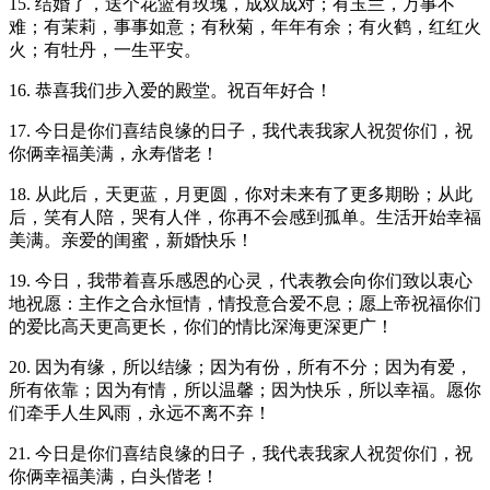
15. 结婚了，送个花篮有玫瑰，成双成对；有玉兰，万事不
难；有茉莉，事事如意；有秋菊，年年有余；有火鹤，红红火
火；有牡丹，一生平安。
16. 恭喜我们步入爱的殿堂。祝百年好合！
17. 今日是你们喜结良缘的日子，我代表我家人祝贺你们，祝
你俩幸福美满，永寿偕老！
18. 从此后，天更蓝，月更圆，你对未来有了更多期盼；从此
后，笑有人陪，哭有人伴，你再不会感到孤单。生活开始幸福
美满。亲爱的闺蜜，新婚快乐！
19. 今日，我带着喜乐感恩的心灵，代表教会向你们致以衷心
地祝愿：主作之合永恒情，情投意合爱不息；愿上帝祝福你们
的爱比高天更高更长，你们的情比深海更深更广！
20. 因为有缘，所以结缘；因为有份，所有不分；因为有爱，
所有依靠；因为有情，所以温馨；因为快乐，所以幸福。愿你
们牵手人生风雨，永远不离不弃！
21. 今日是你们喜结良缘的日子，我代表我家人祝贺你们，祝
你俩幸福美满，白头偕老！