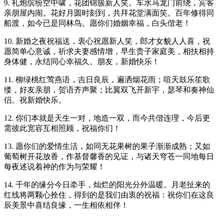
9. 礼炮缤纷空中啸，花团锦簇新人笑。车水马龙门前绕，宾客
亲朋屋内闹。花好月圆时刻到，共拜花堂满面笑。百年修得同
船渡，如今已是同林鸟。愿你们婚姻幸福，白头偕老！
10. 新婚之夜祝福送，衷心祝愿新人笑，郎才女貌人人喜，祝
愿简单心意诚，祈求夫妻感情增，早生贵子家庭美，相扶相持
身体健，永结同心幸福久。朋友，新婚快乐！
11. 柳绿桃红莺燕语，吉日良辰，遍洒烟花雨；喧天鼓乐笙歌
缕，好友亲朋，贺语齐声聚；比翼双飞开新宇，瑟琴和奏神仙
侣。祝新婚快乐。
12. 你们本就是天生一对，地造一双，而今共偕连理，今后更
需彼此宽容互相照顾，祝福你们！
13. 愿你们的爱情生活，如同无花果树的果子渐渐成熟；又如
葡萄树开花放香，作基督馨香的见证，与诸天穹苍一同地每日
每夜述说着神的作为与荣耀！
14. 千年的缘分今日牵手，灿烂的阳光分外温暖。月老扯来的
红线将两颗心拴住，得到的是我们由衷的祝福：祝你们在这良
辰美景中喜结良缘，一生相依相伴！