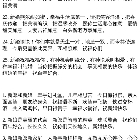
福美满！
23. 新婚燕尔甜如蜜，幸福生活属第一，请把笑容洋溢，把喜
庆传递，把美满编织，把温馨收齐，愿你生活顺心如意，爱情
甜美如意，夫妻吉祥如意，白头偕老万事如意。
24. 新婚愉快！你们本就是天生一对，地造一双，而今共偕连
理，今后更需彼此宽容、互相照顾，祝福你们！
25. 新婚祝福祝福你，有种机会叫緣分，有种快乐叫相爱，有
种幸福叫结婚；当你把握缘分的机会，享受相爱的快乐，体验
结婚的幸福，祝百年好合。
1. 新郎和新娘，牵手进礼堂。几年相思苦，今日愿得偿。亲人
面含笑，朋友绕身旁。祝福语不断，欢笑声飞扬。饮过交杯
酒，共入鸳鸯帐。早日得贵子，幸福永徜徉。祝新婚快乐！
2. 新娘是美丽的代言，新郎是智慧的精英，珠联璧合，祝你们
百年好合。长长久久，祝你们天长地久。新婚快乐。
3. 新娘新郎新家庭，人新事新样样新，互敬互爱心连心，心心