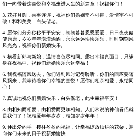
们一向带着这喜悦和幸福走进人生的新篇章！祝福你们！
3. 花好月圆，喜事连连，祝福你们婚姻坚不可摧，爱情牢不可
破！和和美美，白头偕老。
4. 愿你们分分秒秒平平安安，朝朝暮暮恩恩爱爱，日日夜夜健
健康康，岁岁年年潇潇洒洒，永永远远快快乐乐，时时刻刻风
风光光，祝福你们新婚快乐。
5. 横看新郎与新娘，温情喜色尽相同。露出幸福真面目，只缘
身在祝福中。祝你们新婚快乐永远幸福！
6. 我祝福随风送去，你们遇到风时记得聆听，你们的回应要随
风飘来，我等待着你们幸福的喜悦！愿你们相亲相爱，永结同
心！
7. 真诚地祝你们新婚快乐，白头偕老，此生幸福平安！
8. 由相知而相爱，由相爱而更加相知。人们常说的神仙眷侣就
是我们了！祝相爱年年岁岁，相知岁岁年年！
9. 伸出爱的手，接往盈盈的祝福，让幸福绽放灿烂的花朵，迎
向你们未来的日子祝新婚愉快