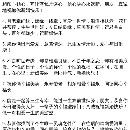
相印心贴心，互让互勉常谈心，信心决心永远新。朋友，真诚
地祝愿你新婚快乐！
4. 月老牵红线，姻缘一线牵，真爱一世情，浪漫相扶老，花开
并蒂莲，生生世世好，今日结良缘，草美花也笑，祝君共白
头，百年都嫌少，祝新婚快乐！
5. 愿你俩恩恩爱爱，意笃情深，此生爱情永恒，爱心与日俱
增！！
6. 不是旷世奇缘，却是难遇良缘。不是千年之恋，却有唯美浪
漫。个性的日子，个性的你们，个性的祝福，在字间，在脑
里，在心里：新娘美丽，新郎帅气，新婚快乐！
7. 祝你俩幸福美满，永寿偕老！相亲相爱幸福永，同德同心幸
福长。
8. 能走一起算三生有幸，能过一生算前世姻缘；朋友，恭喜你
今日迎得美人归，一辈子的幸福进家门；真诚祝福新婚快乐！
做一对相爱一生的美鸳鸯。
9. 恭喜你找到了今生唯一灵魂之伴侣，在往后的幽幽爱河里，
愿你俩相亲相爱，同心同德，培育幸福的花朵，提前祝你们新