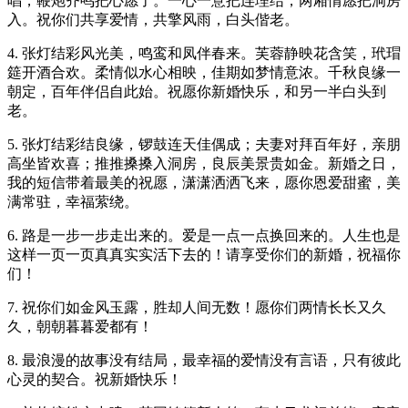
唱，鞭炮齐鸣把心愿了。一心一意把连理结，两厢情愿把洞房
入。祝你们共享爱情，共擎风雨，白头偕老。
4. 张灯结彩风光美，鸣鸾和凤伴春来。芙蓉静映花含笑，玳瑁
筵开酒合欢。柔情似水心相映，佳期如梦情意浓。千秋良缘一
朝定，百年伴侣自此始。祝愿你新婚快乐，和另一半白头到
老。
5. 张灯结彩结良缘，锣鼓连天佳偶成；夫妻对拜百年好，亲朋
高坐皆欢喜；推推搡搡入洞房，良辰美景贵如金。新婚之日，
我的短信带着最美的祝愿，潇潇洒洒飞来，愿你恩爱甜蜜，美
满常驻，幸福萦绕。
6. 路是一步一步走出来的。爱是一点一点换回来的。人生也是
这样一页一页真真实实活下去的！请享受你们的新婚，祝福你
们！
7. 祝你们如金风玉露，胜却人间无数！愿你们两情长长又久
久，朝朝暮暮爱都有！
8. 最浪漫的故事没有结局，最幸福的爱情没有言语，只有彼此
心灵的契合。祝新婚快乐！