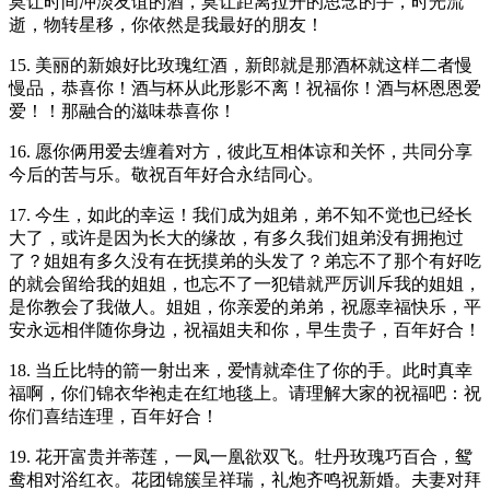
莫让时间冲淡友谊的酒，莫让距离拉开的思念的手，时光流
逝，物转星移，你依然是我最好的朋友！
15. 美丽的新娘好比玫瑰红酒，新郎就是那酒杯就这样二者慢
慢品，恭喜你！酒与杯从此形影不离！祝福你！酒与杯恩恩爱
爱！！那融合的滋味恭喜你！
16. 愿你俩用爱去缠着对方，彼此互相体谅和关怀，共同分享
今后的苦与乐。敬祝百年好合永结同心。
17. 今生，如此的幸运！我们成为姐弟，弟不知不觉也已经长
大了，或许是因为长大的缘故，有多久我们姐弟没有拥抱过
了？姐姐有多久没有在抚摸弟的头发了？弟忘不了那个有好吃
的就会留给我的姐姐，也忘不了一犯错就严厉训斥我的姐姐，
是你教会了我做人。姐姐，你亲爱的弟弟，祝愿幸福快乐，平
安永远相伴随你身边，祝福姐夫和你，早生贵子，百年好合！
18. 当丘比特的箭一射出来，爱情就牵住了你的手。此时真幸
福啊，你们锦衣华袍走在红地毯上。请理解大家的祝福吧：祝
你们喜结连理，百年好合！
19. 花开富贵并蒂莲，一凤一凰欲双飞。牡丹玫瑰巧百合，鸳
鸯相对浴红衣。花团锦簇呈祥瑞，礼炮齐鸣祝新婚。夫妻对拜