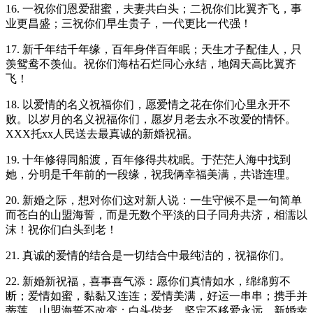
16. 一祝你们恩爱甜蜜，夫妻共白头；二祝你们比翼齐飞，事
业更昌盛；三祝你们早生贵子，一代更比一代强！
17. 新千年结千年缘，百年身伴百年眠；天生才子配佳人，只
羡鸳鸯不羡仙。祝你们海枯石烂同心永结，地阔天高比翼齐
飞！
18. 以爱情的名义祝福你们，愿爱情之花在你们心里永开不
败。以岁月的名义祝福你们，愿岁月老去永不改爱的情怀。
XXX托xx人民送去最真诚的新婚祝福。
19. 十年修得同船渡，百年修得共枕眠。于茫茫人海中找到
她，分明是千年前的一段缘，祝我俩幸福美满，共谐连理。
20. 新婚之际，想对你们这对新人说：一生守候不是一句简单
而苍白的山盟海誓，而是无数个平淡的日子同舟共济，相濡以
沫！祝你们白头到老！
21. 真诚的爱情的结合是一切结合中最纯洁的，祝福你们。
22. 新婚新祝福，喜事喜气添：愿你们真情如水，绵绵剪不
断；爱情如蜜，黏黏又连连；爱情美满，好运一串串；携手并
蒂莲，山盟海誓不改变；白头偕老，坚定不移爱永远。新婚幸