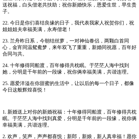
送祝福，白头偕老共扶助；祝你新婚快乐，恩爱生世，早生贵
子。
22. 今日是你们喜结良缘的日子，我代表我家人祝贺你们，祝
姐姐姐夫幸福美满，永寿偕老！
23. 兰舟昨日系，今朝结丝萝，一对神仙眷侣，两颗白首同
心，金宵同温鸳鸯梦，来年双飞了重重，新婚同祝愿，百年好
合同与共。
24. 十年修得同船渡，百年修得共枕眠。于茫茫人海中找到
她，分明是千年前的一段缘，祝你俩幸福美满，共谐连理。
25. 愿爱洋溢在你甜蜜的生活中，让以后的每一个日子，都像
今日这般辉煌喜悦！
1. 新婚送上对你的新婚祝福：十年修得同船渡，百年修得共枕
眠。于茫茫人海中找到真爱，分明是千年前的一段缘，祝你俩
幸福美满，共谐连理。
2. 欢声，笑声，声声都喜悦；新郎，新娘，新人真幸福！愿你