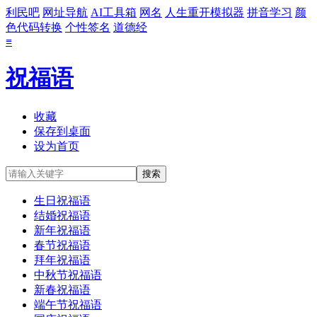
利民吧
网址导航
AI工具箱
网名
人生重开模拟器
拼音学习
颜
色代码转换
个性签名
道德经
≡
祝福语
收藏
保存到桌面
设为首页
生日祝福语
结婚祝福语
新年祝福语
春节祝福语
拜年祝福语
中秋节祝福语
新春祝福语
端午节祝福语