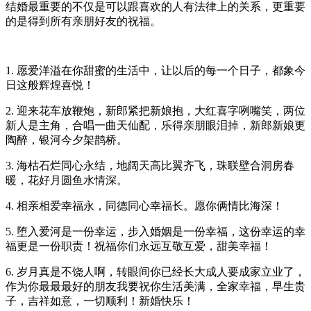
结婚最重要的不仅是可以跟喜欢的人有法律上的关系，更重要
的是得到所有亲朋好友的祝福。
1. 愿爱洋溢在你甜蜜的生活中，让以后的每一个日子，都象今
日这般辉煌喜悦！
2. 迎来花车放鞭炮，新郎紧把新娘抱，大红喜字咧嘴笑，两位
新人是主角，合唱一曲天仙配，乐得亲朋眼泪掉，新郎新娘更
陶醉，银河今夕架鹊桥。
3. 海枯石烂同心永结，地阔天高比翼齐飞，珠联壁合洞房春
暖，花好月圆鱼水情深。
4. 相亲相爱幸福永，同德同心幸福长。愿你俩情比海深！
5. 堕入爱河是一份幸运，步入婚姻是一份幸福，这份幸运的幸
福更是一份职责！祝福你们永远互敬互爱，甜美幸福！
6. 岁月真是不饶人啊，转眼间你已经长大成人要成家立业了，
作为你最最最好的朋友我要祝你生活美满，全家幸福，早生贵
子，吉祥如意，一切顺利！新婚快乐！