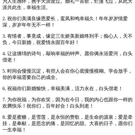
为人生感怀，携手天涯渡过。婚礼一首歌，烂漫飞过，从此天
涯共此生，幸福生活。
2. 祝你们美满良缘恩爱长，鸾凤和鸣幸福久！年年岁岁情爱
深，岁岁年年无不一样！
3. 有情者，事竟成，缘定三生娇美新娘终到手；痴心人，天不
负，今日新婚，祝爱情永固百年好！
4. 让这缠绵的诗句，敲响幸福的钟声。愿你俩永浴爱河，白头
偕老！
5. 时间会慢慢沉淀，有些人会在你心底慢慢模糊。学会放手，
你的幸福需要自己的成全。
6. 祝福你们新婚愉快，幸福美满，活力永在，白头偕老！
7. 为你祝福，为你欢笑，因为在今日，我的内心也跟你一样的
欢腾快乐！祝你们，百年好合！白头到老！
8. 爱是蜜糖，是雪莲，是永恒的赞歌，是生命的源泉；爱是牵
挂，是奉献，是思念的痛，是回忆的甜。大喜的日子，愿你们
一生幸福！