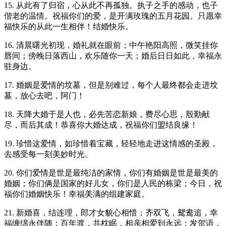
15. 从此有了归宿，心从此不再孤独。执子之手的感动，也子
偕老的温情。祝福你们的爱，是开满玫瑰的五月花园。只愿幸
福快乐的从此一生相伴！结婚快乐。
16. 清晨曙光初现，婚礼就在眼前；中午艳阳高照，微笑挂你
唇间；傍晚日落西山，欢乐随你一天；婚后日日如此，幸福永
驻身边。
17. 婚姻是爱情的坟墓，但是别难过，每个人最终都会走进坟
墓，放心去吧，阿门！
18. 天降大婚于是人也，必先苦恋新娘，费尽心思，殷勤献
尽，而后其成！恭喜你大婚达成，祝福你们盟结良缘！
19. 珍惜这爱情，如珍惜着宝藏，轻轻地走进这情感的圣殿，
去感受每一刻美妙时光。
20. 你们爱情是世是最纯洁的家情，你们有婚姻是世是最美的
婚姻；你们俩是国家的好儿女，你们是人民的栋梁；今日，祝
福你们婚姻快乐！幸福美满的组建家庭。
21. 新婚喜，结连理，郎才女貌心相惜；齐双飞，鸳鸯追，幸
福缠绵永伴随；百年渡，共枕眠，相亲相爱到永远；发贺语，