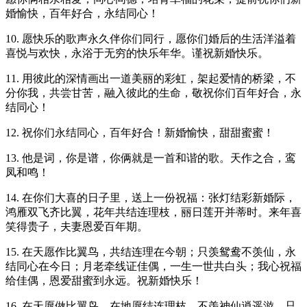
婚愉快，百年好合，永结同心！
10. 愿快乐的歌声永久伴你们同行，愿你们婚后的生活洋溢着
喜悦与欢快，永浴于无穷的快乐年华。谨祝新婚快乐。
11. 用彼此的深情画出一道美丽的彩虹，架起爱情的桥梁，不
分你我，共尝甘苦，融入彼此的生命，敬祝你们百年好合，永
结同心！
12. 祝你们永结同心，百年好合！新婚愉快，甜甜蜜蜜！
13. 他是词，你是谱，你俩就是一首和谐的歌。天作之合，鸾
凤和鸣！
14. 在你们大喜的日子里，送上一份祝福：张灯结彩新婚际，
鸿雁双飞齐比翼，花年共结连理枝，丽日莲开并蒂时。来年喜
笑得贵子，夫妻恩爱百年期。
15. 在天愿作比翼鸟，共结连理在今朝；只羡鸳鸯不羡仙，永
结同心在今日；月老牵线证佳偶，一生一世共白头；我心祝福
给佳偶，恩爱甜蜜到永远。祝新婚快乐！
16. 在天愿做比翼鸟，在地愿结连理枝，不羡神仙逍遥游，只