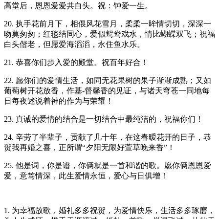
高堂后，恩恩爱爱共白头。祝：钟爱一生。
20. 执手花前月下，相偎风花雪月，柔柔一眸情切切，深深一
吻莫匆匆；红毯结同心，爱似鸳鸯戏水，情比蝴蝶双飞；祝福
白头偕老，但愿爱海滔滔，永住鱼水乐。
21. 恭喜你们步入爱的殿堂。祝百年好合！
22. 愿你们的爱情生活，如同无花果树的果子渐渐成熟；又如
葡萄树开花放香，作基-督馨香的见证，与诸天穹苍一同地每
日每夜述说着神的作为与荣耀！
23. 真诚的爱情的结合是一切结合中最纯洁的，祝福你们！
24. 辛劳了半辈子，贡献了几十年，在这春暧花开的日子，恭
贺我再婚之喜，正所谓“夕阳无限好萱草晚来香”！
25. 他是词，你是谱，你俩就是一首和谐的歌。愿你俩恩恩爱
爱，意笃情深，此生爱情永恒，爱心与日俱增！
1. 为幸福放歌，婚礼多多祝贺，为爱情快乐，生活多多琢磨，