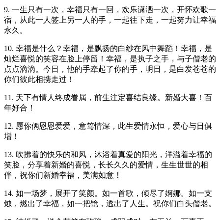
9. 一生只有一次，幸福只有一回，欢乐潇洒一次，开怀欢歌一
宿，从此一人签上另一人的手，一起往下走，一起努力让幸福
永久。
10. 幸福是什么？幸福，是飘扬的白纱在风中舞蹈！幸福，是
灿烂喜悦的笑容在脸上停留！幸福，是执子之手，与子偕老的
点点滴滴。今日，他的手牵起了你的手，明日，是白发苍苍的
你们彼此相携走过！
11. 天下有情人终成眷属，前生注定喜结良缘。新婚大喜！百
年好合！
12. 愿你俩恩恩爱爱，意笃情深，此生爱情永恒，爱心与日俱
增！
13. 吹拂着的快乐的和风，沐浴着真爱的阳光，洋溢着幸福的
笑脸，分享着新婚的喜悦，长长久久的爱情，生生世世的相
伴，祝你们新婚幸福，美满如意！
14. 如一场梦，展开了笑颜。如一首歌，倾尽了婀娜。如一支
烛，燃出了幸福，如一把镜，透出了人生。祝你们白头偕老。