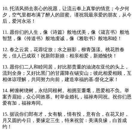
10. 托清风捎去衷心的祝愿，让流云奉上真挚的情意；今夕何
夕，空气里都布满了醉人的甜蜜。谨祝我最亲爱的朋友，从今
后，爱河永浴！
11. 愿你们的人生，像《诗篇》般地优美，像《箴言书》般地
智慧，像《传道书》般地虔诚，像《雅歌书》般地和睦！
12. 春之云裳，花蓉绽放；水之丽影，柳青荡漾。桃花胜春
光，佳人已成双！祝新郎新娘：相亲相爱，新婚愉快！
13. 愿你们二人和睦同居，好比那贵重的油浇在亚伦的头上，
流到全身；又好比黑门的甘露降在锡安山；彼此相爱相顾，互
相体谅理解，共同努力向前，建造幸福的基-督化之家！
14. 树缠树绕树，永结同根树。相拥至耋耄，恩爱相不负。举
案齐眉始，众心同效慕。时举金婚礼，福禄寿同祝。祝你们恩
爱有加，福禄寿同。
15. 据说你们郎有才，女有貌，情有投，意有合，在花又好，
月又圆的今日，要缘定三生，特来祝贺：美满良缘，白首成
约！