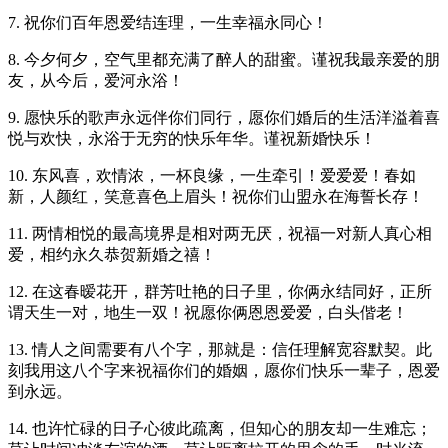
7. 祝你们百年恩爱结连理，一生幸福永同心！
8. 今夕何夕，空气里都充满了醉人的甜蜜。谨祝我最亲爱的朋
友，从今后，爱河永浴！
9. 愿快乐的歌声永远伴你们同行，愿你们婚后的生活洋溢着喜
悦与欢快，永浴于无穷的快乐年华。谨祝新婚快乐！
10. 东风喜，欢情浓，一杯良缘，一生牵引！爱爱爱！春如
新，人颜红，笑意喜色上眉头！祝你们山盟永在海誓长存！
11. 两情相悦的最高境界是相对两无厌，祝福一对新人真心相
爱，相约永久恭贺新婚之禧！
12. 在这春暧花开，群芳吐艳的日子里，你俩永结同好，正所
谓天生一对，地生一双！祝愿你俩恩恩爱爱，白头偕老！
13. 情人之间需要有八个字，那就是：信任理解宽容默契。此
刻我用这八个字来祝福你们的婚姻，愿你们快乐一辈子，恩爱
到永远。
14. 也许忙碌的日子心彼此疏离，但知心的朋友却一生难忘；